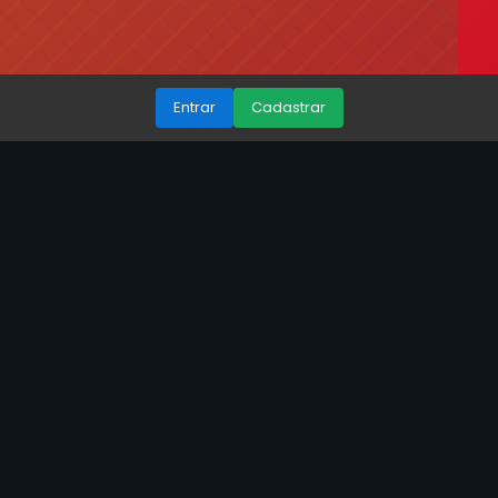
Entrar
Cadastrar
hxhx6 plataforma de jogos |
Explorando o Universo do
Jogo