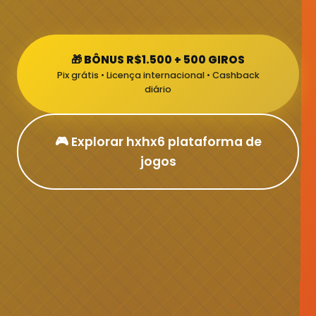
🎁 BÔNUS R$1.500 + 500 GIROS
Pix grátis • Licença internacional • Cashback
diário
🎮 Explorar hxhx6 plataforma de
jogos