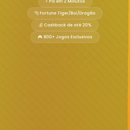
⚡ Pix em 2 Minutos
🐅 Fortune Tiger/Boi/Dragão
💰 Cashback de até 20%
🎮 800+ Jogos Exclusivos