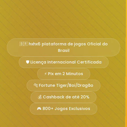
🇧🇷 hxhx6 plataforma de jogos Oficial do
Brasil
🛡️ Licença Internacional Certificada
⚡ Pix em 2 Minutos
🐅 Fortune Tiger/Boi/Dragão
💰 Cashback de até 20%
🎮 800+ Jogos Exclusivos