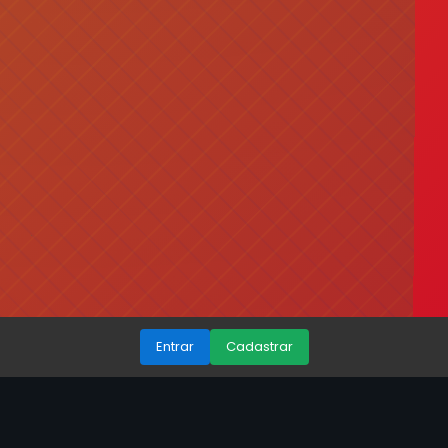
Entrar
Cadastrar