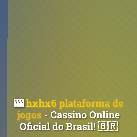
🎰
hxhx6 plataforma de
jogos
- Cassino Online
Oficial do Brasil! 🇧🇷