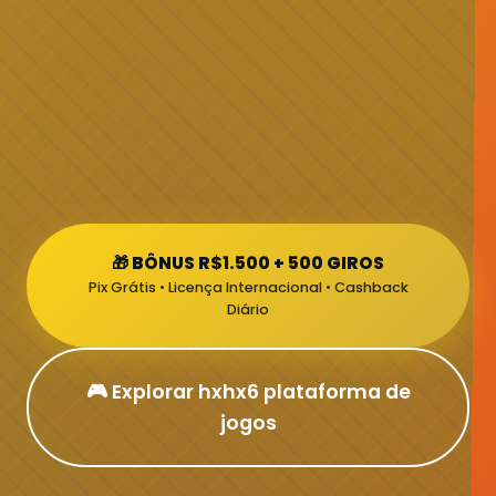
🎁 BÔNUS R$1.500 + 500 GIROS
Pix Grátis • Licença Internacional • Cashback
Diário
🎮 Explorar hxhx6 plataforma de
jogos