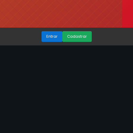
Entrar
Cadastrar
hxhx6 plataforma de jogos |
LegendofPerseus:
Aventuras e Exploração na