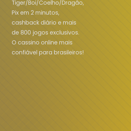
Tiger/Boi/Coelho/Dragão,
Pix em 2 minutos,
cashback diário e mais
de 800 jogos exclusivos.
O cassino online mais
confiável para brasileiros!