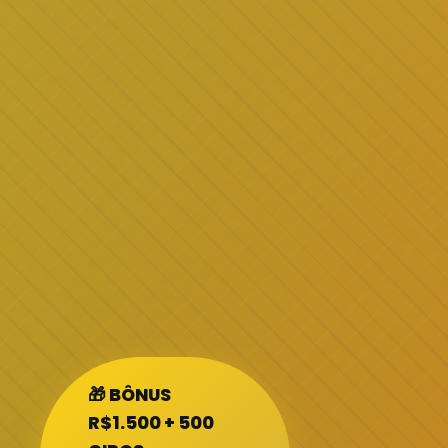
🎁 BÔNUS
R$1.500 + 500