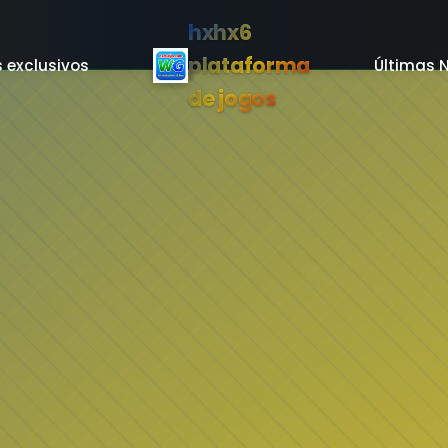
hxhx6
plataforma
 exclusivos
Últimas 
de jogos