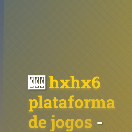
🎰
hxhx6
plataforma
de jogos
-